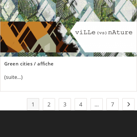
Green cities / affiche
(suite…)
1
2
3
4
…
7
Alle